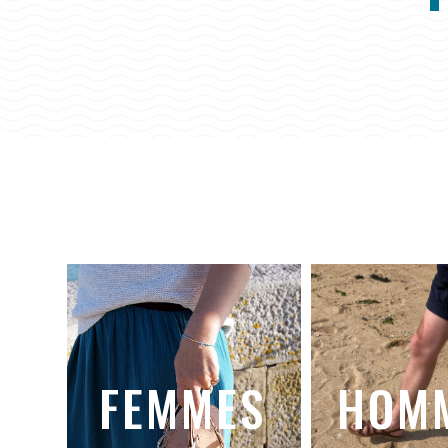
F
E
M
M
E
S
H
O
M