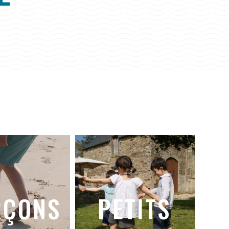
R
Ç
O
N
S
P
E
T
I
T
S