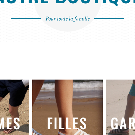
Pour toute la famille
M
E
S
F
I
L
L
E
S
G
A