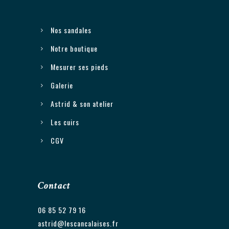
i
a
Nos sandales
t
Notre boutique
i
Mesurer ses pieds
o
n
Galerie
s
Astrid & son atelier
.
Les cuirs
L
CGV
e
s
o
Contact
p
t
06 85 52 79 16
i
astrid@lescancalaises.fr
o