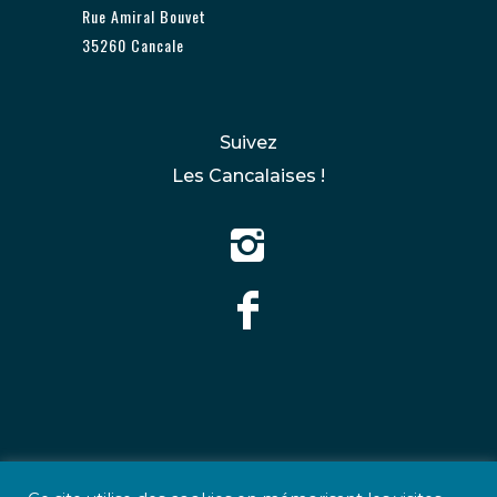
Rue Amiral Bouvet
n
35260 Cancale
s
p
e
Suivez
u
Les Cancalaises !
v
e
n
t
ê
t
r
e
c
h
o